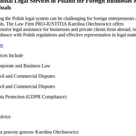
sional Legal Services in Poland for Foreign Businesses 
duals
ng the Polish legal system can be challenging for foreign entrepreneurs
als. The Law Firm PRO-IUSTITIA Karolina Olechnowicz offers
sive legal assistance for businesses and private clients from abroad, e
liance with Polish regulations and effective representation in legal matt
re
ices Include
rporate and Business Law
vil and Commercial Disputes
vil and Commercial Disputes
ta Protection (GDPR Compliance)
Advice