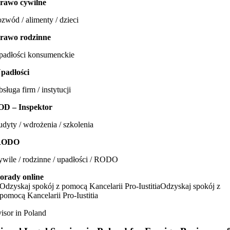
rawo cywilne
ozwód / alimenty / dzieci
rawo rodzinne
padłości konsumenckie
padłości
bsługa firm / instytucji
OD – Inspektor
udyty / wdrożenia / szkolenia
RODO
ywile / rodzinne / upadłości / RODO
orady online
Odzyskaj spokój z pomocą Kancelarii Pro-Iustitia
Odzyskaj spokój z
pomocą Kancelarii Pro-Iustitia
sor in Poland