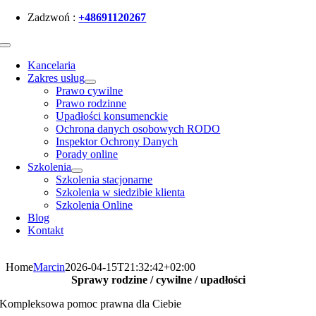
Skip
Zadzwoń :
+48691120267
to
content
Toggle
Navigation
Kancelaria
Zakres usług
Prawo cywilne
Prawo rodzinne
Upadłości konsumenckie
Ochrona danych osobowych RODO
Inspektor Ochrony Danych
Porady online
Szkolenia
Szkolenia stacjonarne
Szkolenia w siedzibie klienta
Szkolenia Online
Blog
Kontakt
Home
Marcin
2026-04-15T21:32:42+02:00
Sprawy rodzine / cywilne / upadłości
Kompleksowa pomoc prawna dla Ciebie