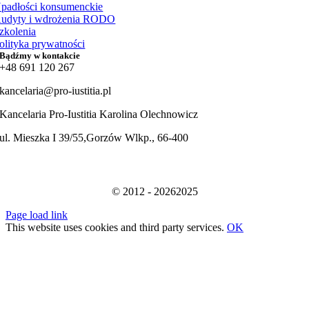
padłości konsumenckie
udyty i wdrożenia RODO
zkolenia
olityka prywatności
Bądźmy w kontakcie
+48 691 120 267
kancelaria@pro-iustitia.pl
Kancelaria Pro-Iustitia Karolina Olechnowicz
ul. Mieszka I 39/55,Gorzów Wlkp., 66-400
© 2012 - 20262025
Page load link
This website uses cookies and third party services.
OK
Go
to
Top