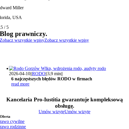
dward Miller
lorida, USA
,5
/
5
Blog prawniczy.
Zobacz wszystkie wpisy
Zobacz wszystkie wpisy
2026-04-10
||
RODO
||
3,9 min
||
6 najczęstszych błędów RODO w firmach
read more
Kancelaria Pro-Iustitia gwarantuje kompleksową
obsługę.
Umów wizytę
Umów wizytę
Oferta
rawo cywilne
rawo rodzinne