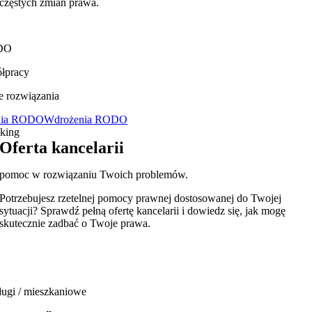
 częstych zmian prawa.
DO
ółpracy
e rozwiązania
nia RODO
Wdrożenia RODO
Oferta kancelarii
pomoc w rozwiązaniu Twoich problemów.
Potrzebujesz rzetelnej pomocy prawnej dostosowanej do Twojej
sytuacji? Sprawdź pełną ofertę kancelarii i dowiedz się, jak mogę
skutecznie zadbać o Twoje prawa.
ługi / mieszkaniowe