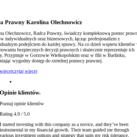
a Prawny Karolina Olechnowicz
ina Olechnowicz, Radca Prawny, świadczy kompleksową pomoc prawn
ów indywidualnych oraz biznesowych, łącząc profesjonalizm z
dualnym podejściem do każdej sprawy. Na co dzień wspiera klientów
owaniu bezpiecznych decyzji prawnych i skutecznie reprezentuje ich
sy. Przyjmuje w Gorzowie Wielkopolskim oraz w filii w Barlinku,
iając wygodny dostęp do rzetelnej pomocy prawnej.
 więcej
czytaj więcej
Opinie klientów.
Poznaj opinie klientów
Rating 4.9 / 5.0
I started investing with this company as a novice, and they’ve been
instrumental in my financial growth. Their team guided me through
various investment options and strategy that suits my risk tolerance.